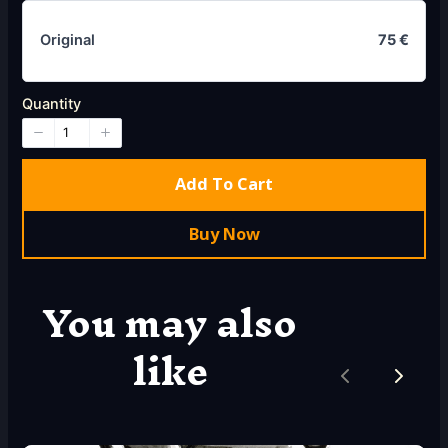
Original
75 €
Quantity
Add To Cart
Buy Now
You may also
like
Previous
Next