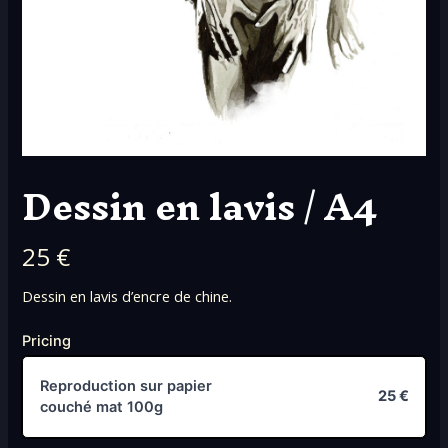
Dessin en lavis / A4
N
25 €
o
Dessin en lavis d’encre de chine.
w
Pricing
Reproduction sur papier
25 €
couché mat 100g