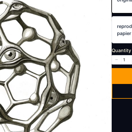
reprod
papie
Quantity