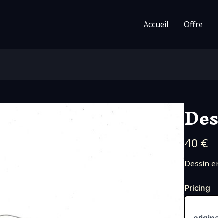
Accueil
Offre
Des
N
40 €
o
Dessin en
w
Pricing
origina