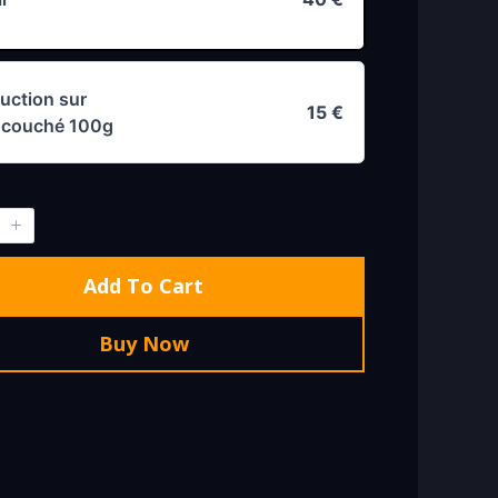
uction sur
15 €
r couché 100g
Add To Cart
Buy Now