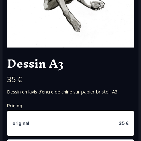
Dessin A3
N
35 €
o
Dessin en lavis d’encre de chine sur papier bristol, A3
w
Pricing
original
35 €