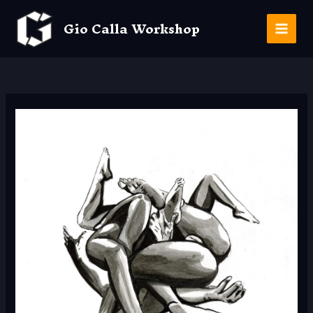
Aller
au
Gio Calla Workshop
contenu
Main
Men