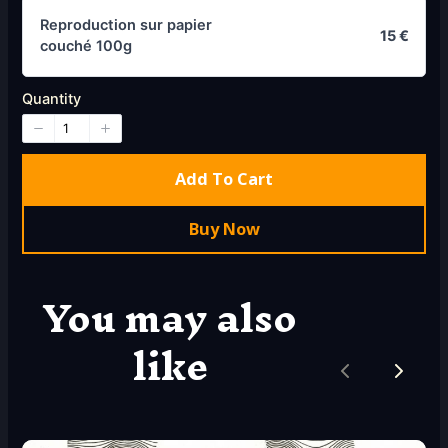
Reproduction sur papier
15 €
couché 100g
Quantity
Add To Cart
Buy Now
You may also
like
Previous
Next