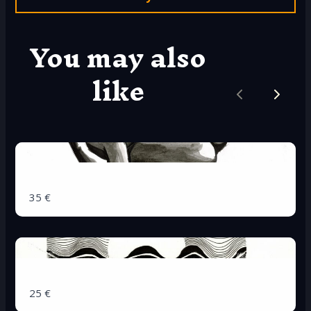
You may also
like
Previous
Next
Dessin A3
35 €
Linogravure
25 €