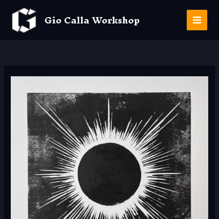
Aller
au
Gio Calla Workshop
contenu
Main
Men