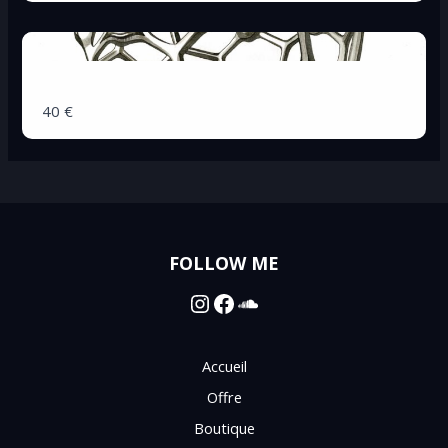
Dessin A3
40 €
FOLLOW ME
Instagram
Facebook
SoundCloud
Accueil
Offre
Boutique