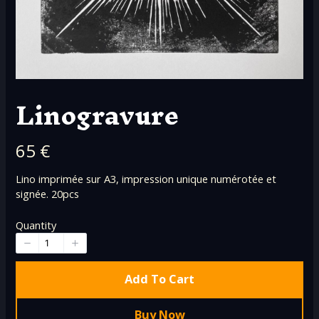
Linogravure
N
65 €
o
Lino imprimée sur A3, impression unique numérotée et
signée. 20pcs
w
Quantity
Add To Cart
Buy Now