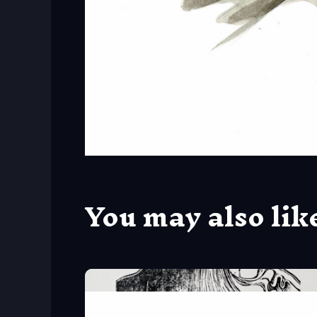
You may also lik
linogravure