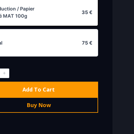
uction / Papier
35 €
é MAT 100g
al
75 €
Add To Cart
Buy Now