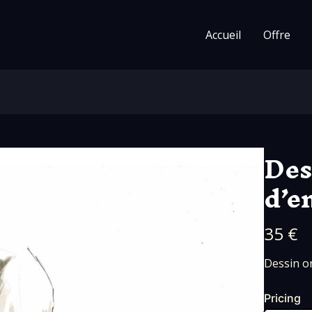
Accueil
Offre
Des
d’e
N
35 €
o
Dessin or
w
Pricing