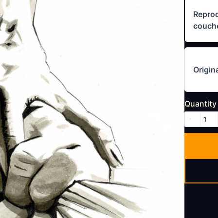
Reprod
couch
Origin
Quantity