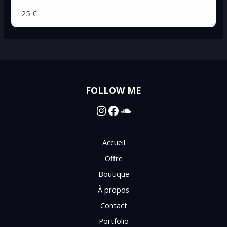
Dessin. Lavis d’encre de chine, A4.
25 €
FOLLOW ME
Instagram
Facebook
SoundCloud
Accueil
Offre
Boutique
À propos
Contact
Portfolio