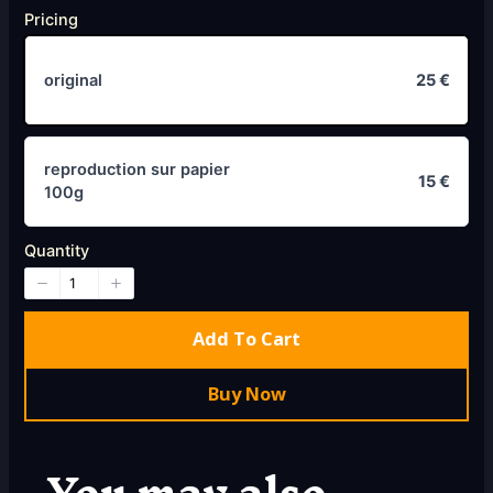
w
Pricing
original
25 €
reproduction sur papier
15 €
100g
Quantity
Add To Cart
Buy Now
You may also