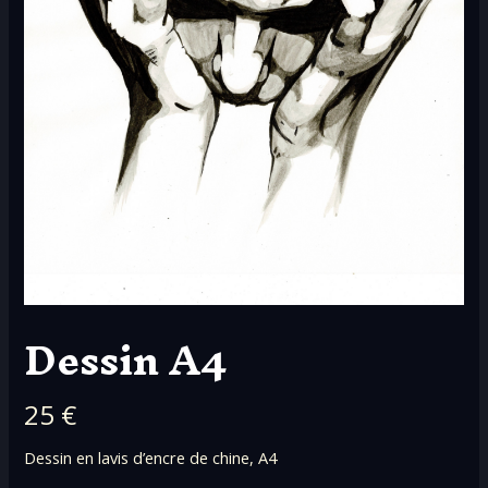
Dessin A4
N
25 €
o
Dessin en lavis d’encre de chine, A4